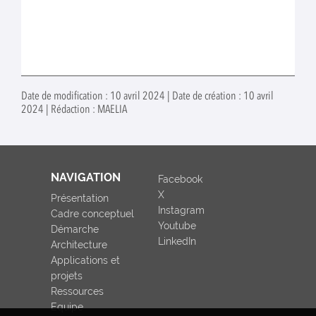
Date de modification : 10 avril 2024 | Date de création : 10 avril
2024 | Rédaction : MAELIA
NAVIGATION
Facebook
X
Présentation
Instagram
Cadre conceptuel
Youtube
Démarche
LinkedIn
Architecture
Applications et
projets
Ressources
Equipe